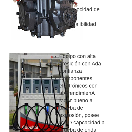
cerrar
Alta velocidad de
flujo
Alta infalibilidad
Equipo con alta
presición con Ada
confianza
Componentes
electrónicos con
alA rendimienA
MoAr bueno a
prueba de
explosión, posee
mejO capcacidad a
prueba de onda