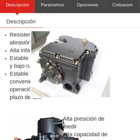
Descripción
Parámetros
Opociones
Cotizacion
Descripción
técnicos
Resistencia a la
abrasión
Alta infalibilidad
Estable operación
y bajo ruido
Estable función,
conveniente
operación, largo
plazo de uso
Alta presición de
medir
Alta capacidad de