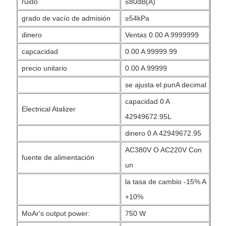
ruido
≤80dB(A)
grado de vacío de admisión
≥54kPa
dinero
Ventas 0.00 A 9999999
capcacidad
0.00 A 99999.99
precio unitario
0.00 A 99999
se ajusta el punA decimal
capacidad 0 A
Electrical Atalizer
42949672.95L
dinero 0 A 42949672.95
AC380V O AC220V Con
fuente de alimentación
un
la tasa de cambio -15% A
+10%
MoAr's output power:
750 W