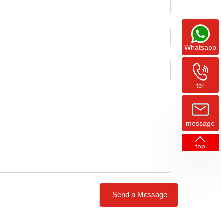
Whatsapp
tel
message
top