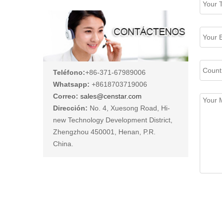
Teléfono:
+86-371-67989006
Whatsapp:
+8618703719006
Correo:
sales@censtar.com
Dirección:
No. 4, Xuesong Road, Hi-
new Technology Development District,
Zhengzhou 450001, Henan, P.R.
China.