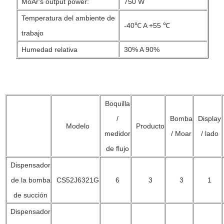
MoAr's output power:
750 W
Temperatura del ambiente de
-40℃ A +55 ℃
trabajo
Humedad relativa
30% A 90%
Boquilla
/
Bomba
Display
Modelo
Producto
medidor
/ Moar
/ lado
de flujo
Dispensador
de la bomba
CS52J6321G
6
3
3
1
de succión
Dispensador