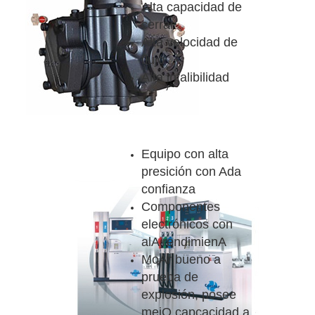
Alta capacidad de
cerrar
Alta velocidad de
flujo
Alta infalibilidad
Equipo con alta
presición con Ada
confianza
Componentes
electrónicos con
alA rendimienA
MoAr bueno a
prueba de
explosión, posee
mejO capcacidad a