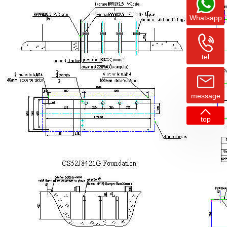
Whatsapp
tel
message
top