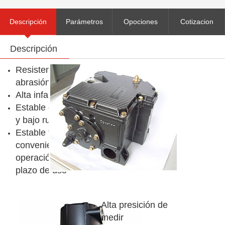
Descripción
Parámetros
Opociones
Cotizacion
Descripción
técnicos
Resistencia a la
abrasión
Alta infalibilidad
Estable operación
y bajo ruido
Estable función,
conveniente
operación, largo
plazo de uso
Alta presición de
medir