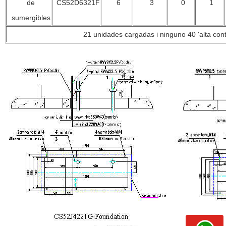
de
CS52D6321F
6
3
0
1
sumergibles
21 unidades
cargadas
i
ninguno
40 '
alta
con