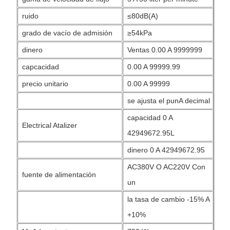
ruido
≤80dB(A)
grado de vacío de admisión
≥54kPa
dinero
Ventas 0.00 A 9999999
capcacidad
0.00 A 99999.99
precio unitario
0.00 A 99999
se ajusta el punA decimal
capacidad 0 A
Electrical Atalizer
42949672.95L
dinero 0 A 42949672.95
AC380V O AC220V Con
fuente de alimentación
un
la tasa de cambio -15% A
+10%